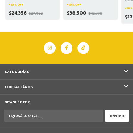
-
10
%
OFF
-
10
%
OFF
-
10
$24.356
$38.500
$27.062
$42.778
$17
CATEGORÍAS
CONTACTÁNOS
NEWSLETTER