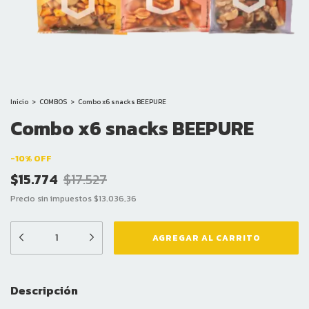
Inicio
>
COMBOS
>
Combo x6 snacks BEEPURE
Combo x6 snacks BEEPURE
-
10
%
OFF
$15.774
$17.527
Precio sin impuestos
$13.036,36
Descripción