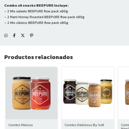
Combo x6 snacks BEEPURE incluye:
- 2 Mix salado BEEPURE flow pack x80g
- 2 Mani Honey Roasted BEEPURE flow pack x80g
- 2 Mix clásico BEEPURE flow pack x80g
Productos relacionados
Combo Meloso
Combo Delicious By Sofi
Comb
Maní