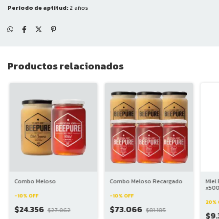
Periodo de aptitud:
2 años
Productos relacionados
Combo Meloso
Combo Meloso Recargado
Miel
x50
-
10
%
OFF
-
10
%
OFF
20% 
$24.356
$73.066
$27.062
$81.185
$9.