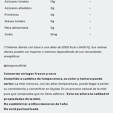
Azúcares totales
13g
-
Azúcares añadidos
0g
-
Proteínas
0g
-
Grasas totales
0g
-
Fibra alimentaria
0g
-
Sodio
0mg
-
(
*)Valores diarios con base a una dieta de 2000 Kcal u 8400 Kj. Sus valores
diarios pueden ser mayores o menores dependiendo de sus necesidades
energéticas.
@beepureoficial
Conservar en lugar fresco y seco
Sometido a cambios de temperatura, su color y textura puede
variar:
La miel cremosa, con las altas temperaturas, puede llegar a perder
su consistencia y convertirse en líquida. Es un proceso natural de la miel
pura que comprueba que no tiene aditivos .
Esto no altera la calidad ni
propiedades de la miel.
No suministrar a niños menores de 1 año
No está pasteurizada