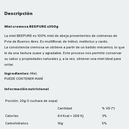
Descripción
Miel cremosa BEEPURE x300g
La miel BEEPURE es 100% miel de abeja provenientes de colmenas de
Pvia de Buenos Aires. Es multifloral: de trébol, melilotus y cardo.
La consistencia cremosa se obtiene a partir de un batido mécanico, lo que
le da una textura suave y agradable. Este proceso nos permite conservar
su sabor y propiedades naturales y, a la vez, obtener una miel ideal para
untar.
Ingredientes:
Miel.
PUEDE CONTENER MANÍ
Información nutricional
Porción: 20g (1 cuchara de sopa)
Cantidad
% VD (*)
Calorías
64 Kcal = 268 Kj
3%
Carbohidratos
16g
5%