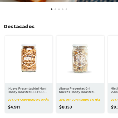
Destacados
¡Nueva Presentación! Mani
¡Nueva Presentación!
Miel
Honey Roasted BEEPURE
Nueces Honey Roasted
x50
x200g
BEEPURE x130g
20% OFF
COMPRANDO 6 O MÁS
20% OFF
COMPRANDO 6 O MÁS
20% 
$4.911
$8.153
$9.