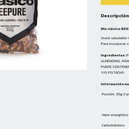
Descripción
Mix clásico BE
Snack saludable 
Para incorporar 
Ingredientes:
P
ALMENDRAS, MANÍ
PUEDE CONTENER
Y/O PISTACHO
Información nu
Porción: 30g (1 
Valor energético
Carbohidratos