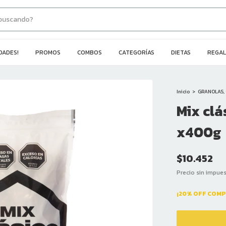
DADES!
PROMOS
COMBOS
CATEGORÍAS
DIETAS
REGA
Inicio
>
GRANOLAS, 
Mix clá
x400g
$10.452
Precio sin impue
¡20% OFF COMP