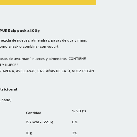
EPURE zip pack x400g
mezcla de nueces, almendras, pasas de uva y maní.
como snack o combinar con yogurt
asas de uva, maní, nueces y almendras. CONTIENE
 Y NUECES.
 AVENA, AVELLANAS, CASTAÑAS DE CAJÚ, NUEZ PECÁN
tricional
puñado)
% VD (*)
Cantidad
157 kcal = 659 kj
8%
10g
3%