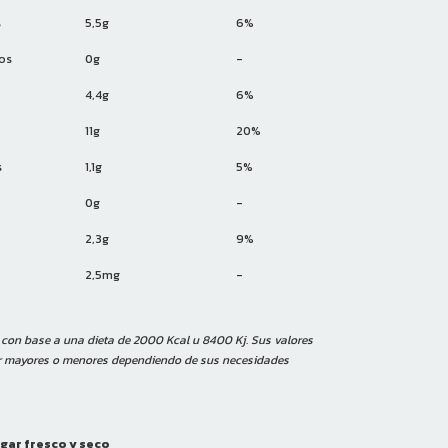
s
5,5g
6%
os
0g
-
4,4g
6%
11g
20%
s
1,1g
5%
0g
-
2,3g
9%
2,5mg
-
s con base a una dieta de 2000 Kcal u 8400 Kj. Sus valores
er mayores o menores dependiendo de sus necesidades
gar fresco y seco