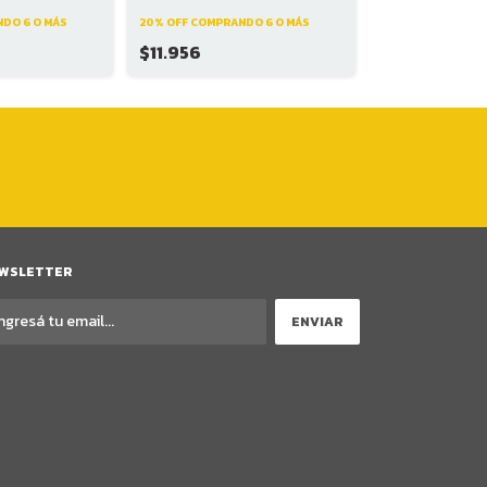
20% OFF
COMPRAN
DO 6 O MÁS
20% OFF
COMPRANDO 6 O MÁS
$5.453
$11.956
WSLETTER