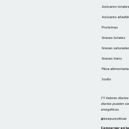
Azúcares totale
Azúcares añadid
Proteínas
Grasas totales
Grasas saturada
Grasas trans
Fibra alimentaria
Sodio
(*) Valores diario
diarios pueden s
energéticas.
@beepureoficial
Conservar en lu