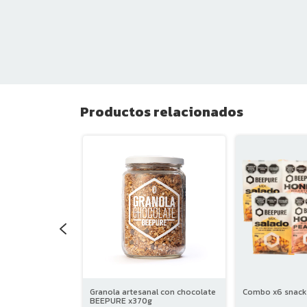
Productos relacionados
EPURE x350g
Granola artesanal con chocolate
Combo x6 snac
BEEPURE x370g