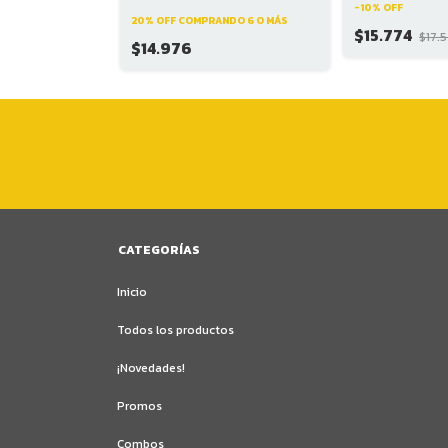
NDO 6 O MÁS
-
10
%
OFF
20% OFF
COMPRANDO 6 O MÁS
$15.774
$17.
$14.976
CATEGORÍAS
Inicio
Todos los productos
¡Novedades!
Promos
Combos