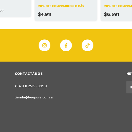
20% OFF
COMPRANDO 6 O MÁS
20% OFF
COMPRAN
527
$4.911
$6.591
CONTACTÁNOS
NE
+54 9 11 2515-0999
tienda@beepure.com.ar