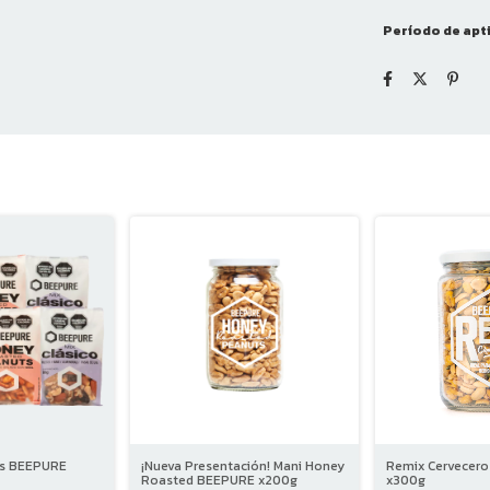
Período de apt
ks BEEPURE
¡Nueva Presentación! Mani Honey
Remix Cervecer
Roasted BEEPURE x200g
x300g