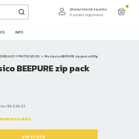
0
¡Hola!
Iniciá sesión
O podés registrarte
LOS
INFO
CEREALES Y FRUTOS SECOS
>
Mix clásico BEEPURE zip pack x400g
sico BEEPURE zip pack
stos
$8.638,02
RANDO 6 O MÁS!