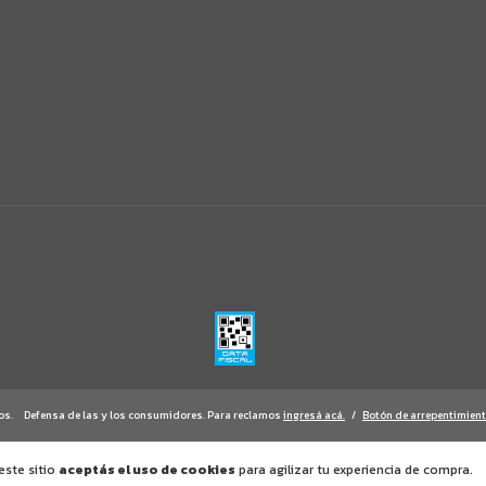
os.
Defensa de las y los consumidores. Para reclamos
ingresá acá.
/
Botón de arrepentimien
este sitio
aceptás el uso de cookies
para agilizar tu experiencia de compra.