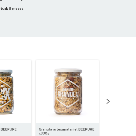
itud:
6 meses
o BEEPURE
Granola artesanal miel BEEPURE
Mix salado BEEP
x330g